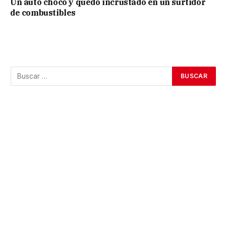
Un auto chocó y quedó incrustado en un surtidor
de combustibles