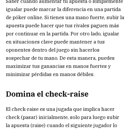
Saber cuándo aumentar tu apuesta o simplemente
igualar puede marcar la diferencia en una partida
de póker online. Si tienes una mano fuerte, subir la
apuesta puede hacer que tus rivales paguen más
por continuar en la partida. Por otro lado, igualar
en situaciones clave puede mantener a tus
oponentes dentro del juego sin hacerlos
sospechar de tu mano. De esta manera, puedes
maximizar tus ganancias en manos fuertes y
minimizar pérdidas en manos débiles.
Domina el check-raise
El check-raise es una jugada que implica hacer
check (pasar) inicialmente, solo para luego subir
la apuesta (raise) cuando el siguiente jugador lo