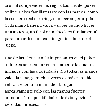
crucial comprender las reglas básicas del póker
online. Debes familiarizarte con las manos, como
la escalera real o el trío, y conocer su jerarquía.
Cada mano tiene su valor, y saber cuándo hacer
una apuesta, un farol o un check es fundamental
para tomar decisiones inteligentes durante el
juego.
Una de las tácticas más importantes en el póker
online es seleccionar correctamente las manos
iniciales con las que jugarás. No todas las manos
valen la pena, y muchas veces es más rentable
retirarse con una mano débil. Jugar
agresivamente solo con las manos fuertes
aumentará tus posibilidades de éxito y evitará
pérdidas innecesarias.