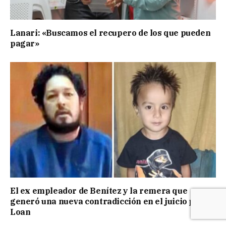
Lanari: «Buscamos el recupero de los que pueden
pagar»
El ex empleador de Benítez y la remera que
generó una nueva contradicción en el juicio por
Loan