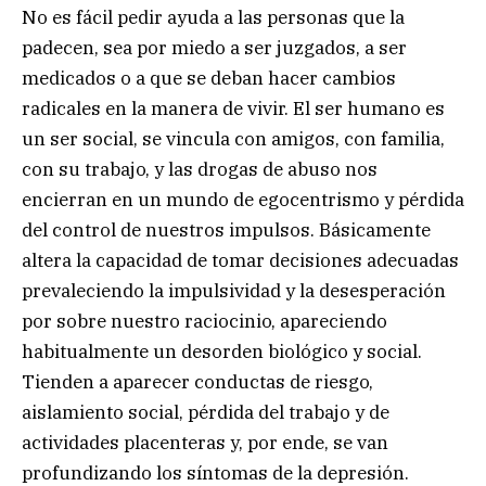
No es fácil pedir ayuda a las personas que la
padecen, sea por miedo a ser juzgados, a ser
medicados o a que se deban hacer cambios
radicales en la manera de vivir. El ser humano es
un ser social, se vincula con amigos, con familia,
con su trabajo, y las drogas de abuso nos
encierran en un mundo de egocentrismo y pérdida
del control de nuestros impulsos. Básicamente
altera la capacidad de tomar decisiones adecuadas
prevaleciendo la impulsividad y la desesperación
por sobre nuestro raciocinio, apareciendo
habitualmente un desorden biológico y social.
Tienden a aparecer conductas de riesgo,
aislamiento social, pérdida del trabajo y de
actividades placenteras y, por ende, se van
profundizando los síntomas de la depresión.