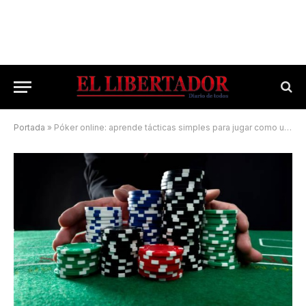
Portada
»
Póker online: aprende tácticas simples para jugar como un experto