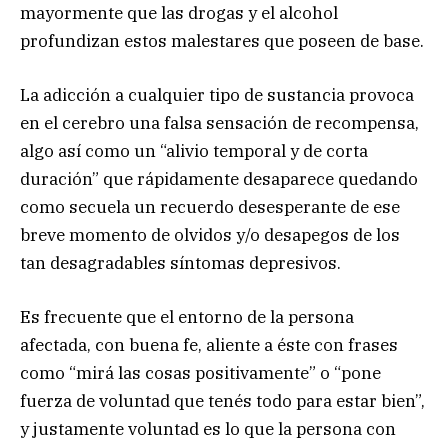
mayormente que las drogas y el alcohol
profundizan estos malestares que poseen de base.
La adicción a cualquier tipo de sustancia provoca
en el cerebro una falsa sensación de recompensa,
algo así como un “alivio temporal y de corta
duración” que rápidamente desaparece quedando
como secuela un recuerdo desesperante de ese
breve momento de olvidos y/o desapegos de los
tan desagradables síntomas depresivos.
Es frecuente que el entorno de la persona
afectada, con buena fe, aliente a éste con frases
como “mirá las cosas positivamente” o “pone
fuerza de voluntad que tenés todo para estar bien”,
y justamente voluntad es lo que la persona con