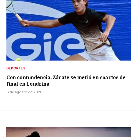
DEPORTES
Con contundencia, Zárate se metió en cuartos de
final en Londrina
6 de agosto de 2026