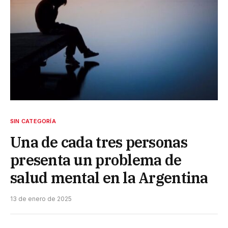
SIN CATEGORÍA
Una de cada tres personas
presenta un problema de
salud mental en la Argentina
13 de enero de 2025