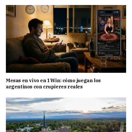
Mesas en vivo en 1Win: cómo juegan los
argentinos con crupieres reales