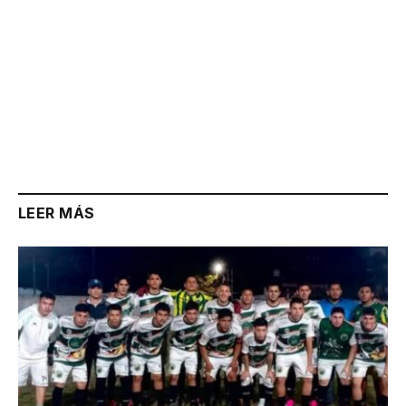
LEER MÁS