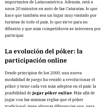
importantes de Latinoamérica. Además, está a
unos 20 minutos en auto de las Cataratas, lo que
hace que también sea un lugar muy visitado por
turistas de todo el país, lo que sirve para su
difusión y que más competidores se interesen por
participar.
La evolución del póker: la
participación online
Desde principios de los 2000, una nueva
modalidad de juego ha venido a revolucionar el
póker y tiene cada vez más adeptos en el país: la
posibilidad de
jugar póker online
. Más allá de
jugar con las mismas reglas que el póker
tradicional, tiene algunas diferencias que, para