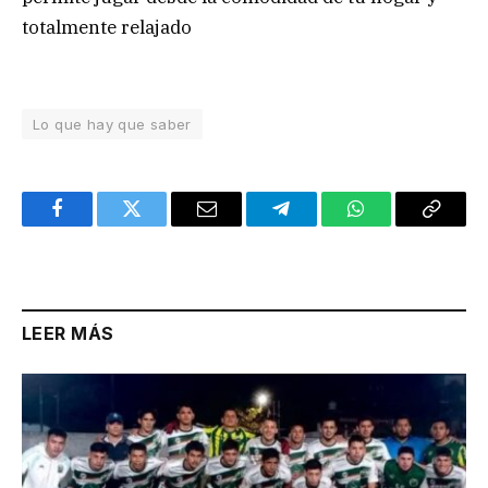
totalmente relajado
Lo que hay que saber
Facebook
Twitter
Email
Telegram
WhatsApp
Copy
Link
LEER MÁS