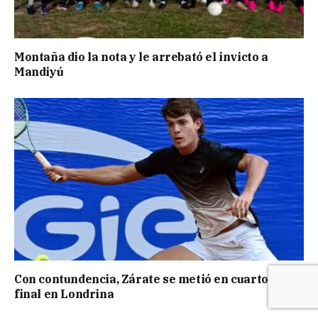
Montaña dio la nota y le arrebató el invicto a
Mandiyú
Con contundencia, Zárate se metió en cuartos de
final en Londrina