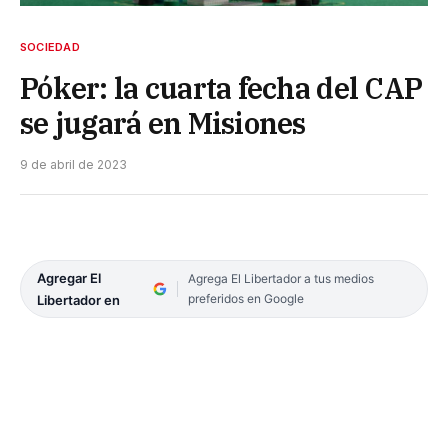
SOCIEDAD
Póker: la cuarta fecha del CAP
se jugará en Misiones
9 de abril de 2023
Agregar El
Agrega El Libertador a tus medios
preferidos en Google
Libertador en