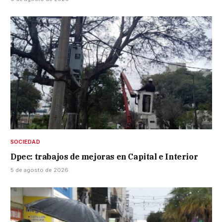
SOCIEDAD
Dpec: trabajos de mejoras en Capital e Interior
5 de agosto de 2026