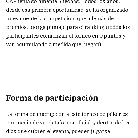
CAP tenía solamente 5 fechas. Todos los años,
desde esa primera oportunidad, se ha organizado
nuevamente la competición, que además de
premios, otorga puntaje para el ranking (todos los
participantes comienzan el torneo en 0 puntos y
van acumulando a medida que juegan).
Forma de participación
La forma de inscripción a este torneo de póker es
por medio de su plataforma oficial, y dentro de los
días que cubren el evento, pueden jugarse