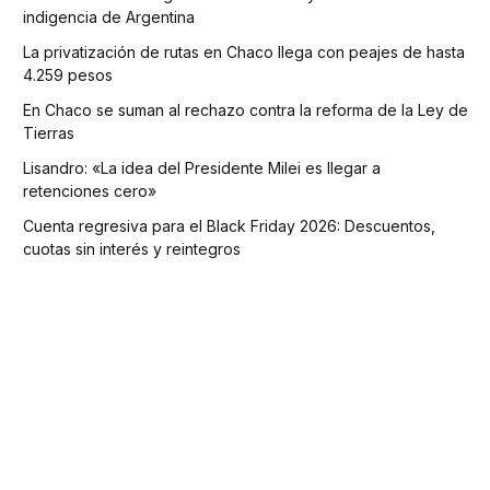
indigencia de Argentina
La privatización de rutas en Chaco llega con peajes de hasta
4.259 pesos
En Chaco se suman al rechazo contra la reforma de la Ley de
Tierras
Lisandro: «La idea del Presidente Milei es llegar a
retenciones cero»
Cuenta regresiva para el Black Friday 2026: Descuentos,
cuotas sin interés y reintegros