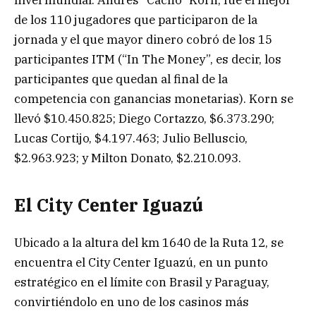
de los 110 jugadores que participaron de la
jornada y el que mayor dinero cobró de los 15
participantes ITM (“In The Money”, es decir, los
participantes que quedan al final de la
competencia con ganancias monetarias). Korn se
llevó $10.450.825; Diego Cortazzo, $6.373.290;
Lucas Cortijo, $4.197.463; Julio Belluscio,
$2.963.923; y Milton Donato, $2.210.093.
El City Center Iguazú
Ubicado a la altura del km 1640 de la Ruta 12, se
encuentra el City Center Iguazú, en un punto
estratégico en el límite con Brasil y Paraguay,
convirtiéndolo en uno de los casinos más