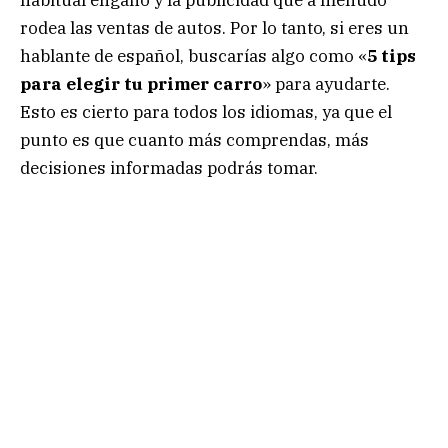
rodea las ventas de autos. Por lo tanto, si eres un
hablante de español, buscarías algo como «
5 tips
para elegir tu primer carro
» para ayudarte.
Esto es cierto para todos los idiomas, ya que el
punto es que cuanto más comprendas, más
decisiones informadas podrás tomar.