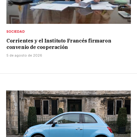
SOCIEDAD
Corrientes y el Instituto Francés firmaron
convenio de cooperación
5 de agosto de 2026