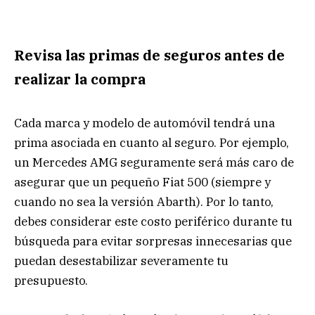
Revisa las primas de seguros antes de
realizar la compra
Cada marca y modelo de automóvil tendrá una
prima asociada en cuanto al seguro. Por ejemplo,
un Mercedes AMG seguramente será más caro de
asegurar que un pequeño Fiat 500 (siempre y
cuando no sea la versión Abarth). Por lo tanto,
debes considerar este costo periférico durante tu
búsqueda para evitar sorpresas innecesarias que
puedan desestabilizar severamente tu
presupuesto.