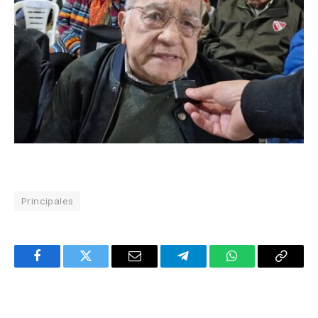
Principales
Facebook
Twitter
Email
Telegram
WhatsApp
Copy
Link