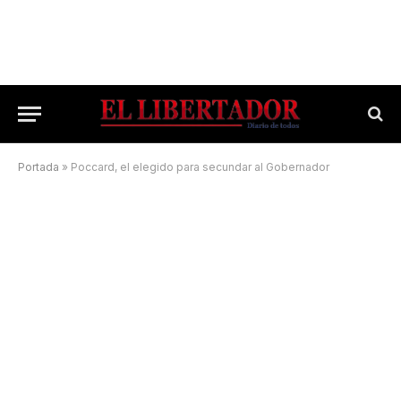
Portada
»
Poccard, el elegido para secundar al Gobernador