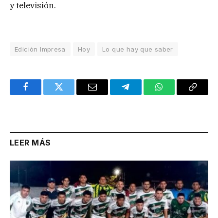
y televisión.
Edición Impresa
Hoy
Lo que hay que saber
Facebook
Twitter
Email
Telegram
WhatsApp
Copy
Link
LEER MÁS