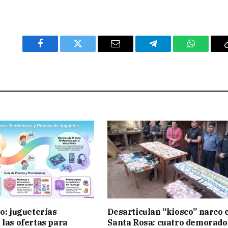
Facebook
Twitter
Email
Telegram
WhatsAp
ño: jugueterías
Desarticulan “kiosco” narco 
 las ofertas para
Santa Rosa: cuatro demorado