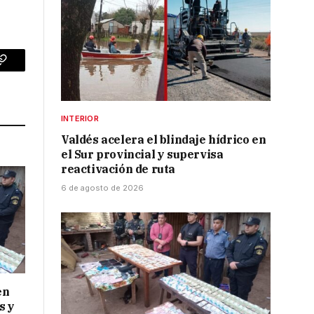
p
Copy
Link
INTERIOR
Valdés acelera el blindaje hídrico en
el Sur provincial y supervisa
reactivación de ruta
6 de agosto de 2026
en
s y