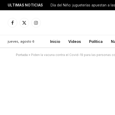
ULTIMAS NOTICIAS
Día del Niño: jugueterías apuestan a la
Facebook
X
Instagram
(Twitter)
jueves, agosto 6
Inicio
Videos
Política
N
Portada
»
Piden la vacuna contra el Covid-19 para las personas 