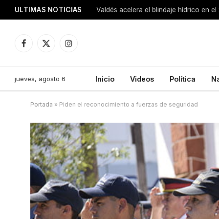
ULTIMAS NOTICIAS
Facebook
X
Instagram
(Twitter)
jueves, agosto 6
Inicio
Videos
Política
N
Portada
»
Piden el reconocimiento a fuerzas de seguridad