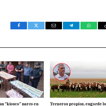
Facebook
Twitter
Email
Telegram
WhatsAp
an “kiosco” narco en
Terneros propios, engorde lo