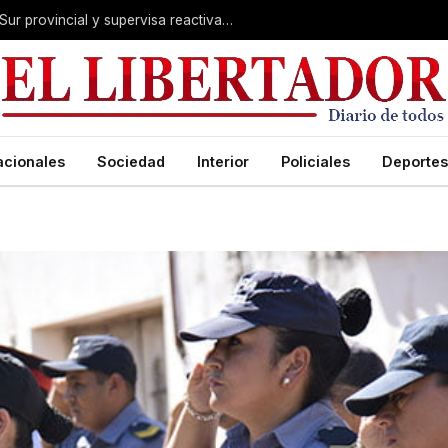
Valdés acelera el blindaje hídrico en el Sur provincial y supervisa reactivación de ruta
acionales
Sociedad
Interior
Policiales
Deportes