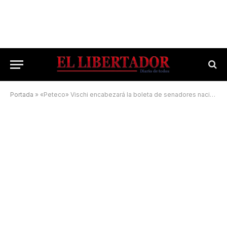
Portada
»
«Peteco» Vischi encabezará la boleta de senadores nacionales de ECO+Vamos Corrientes