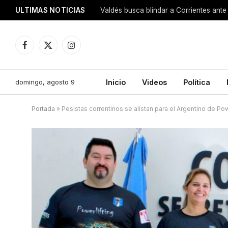
ULTIMAS NOTICIAS
Valdés busca blindar a Corrientes ante 
Facebook
X
Instagram
(Twitter)
domingo, agosto 9
Inicio
Videos
Política
Portada
»
Pesistas correntinos se alistan para el Argentino de Pow