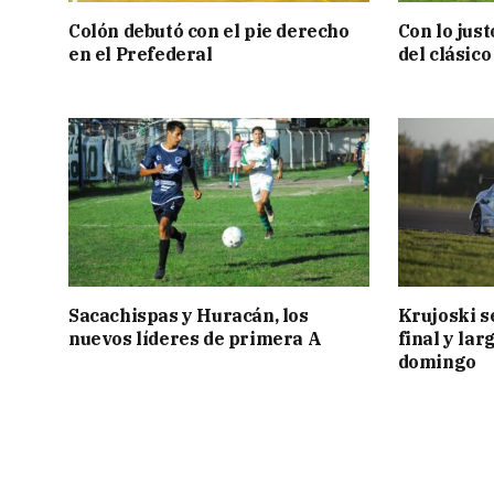
Colón debutó con el pie derecho
Con lo jus
en el Prefederal
del clásic
Sacachispas y Huracán, los
Krujoski s
nuevos líderes de primera A
final y lar
domingo