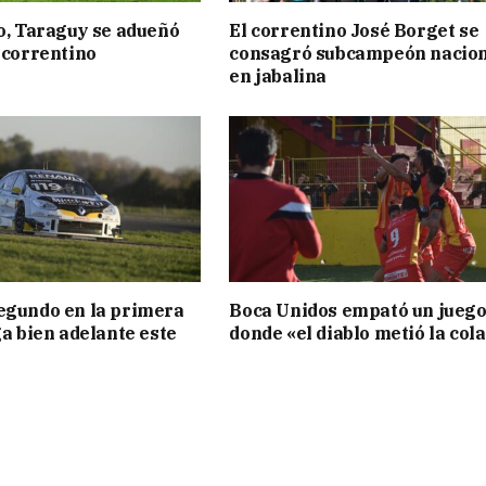
to, Taraguy se adueñó
El correntino José Borget se
o correntino
consagró subcampeón nacion
en jabalina
egundo en la primera
Boca Unidos empató un jueg
ga bien adelante este
donde «el diablo metió la col