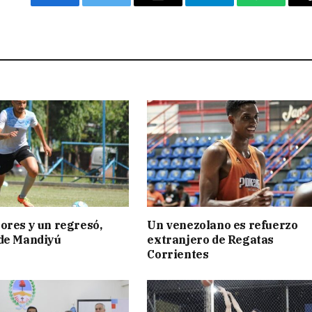
Facebook
Twitter
Email
Telegram
WhatsAp
ores y un regresó,
Un venezolano es refuerzo
 de Mandiyú
extranjero de Regatas
Corrientes