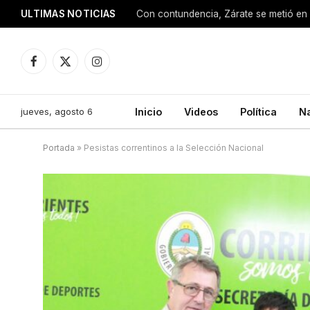
ULTIMAS NOTICIAS
Con contundencia, Zárate se metió en 
Facebook
X
Instagram
(Twitter)
jueves, agosto 6
Inicio
Videos
Política
N
Portada
»
Pesistas correntinos a la Selección Nacional