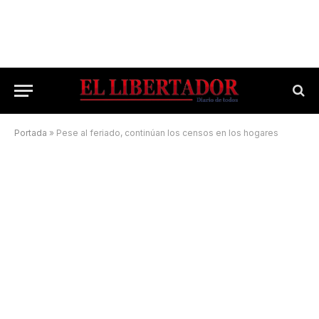
Portada
»
Pese al feriado, continúan los censos en los hogares