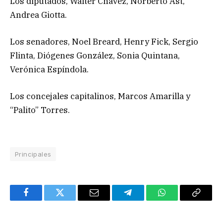
Los diputados, Walter Chávez, Norberto Ast,
Andrea Giotta.
Los senadores, Noel Breard, Henry Fick, Sergio
Flinta, Diógenes González, Sonia Quintana,
Verónica Espíndola.
Los concejales capitalinos, Marcos Amarilla y
“Palito” Torres.
Principales
Facebook
Twitter
Email
Telegram
WhatsApp
Copy
Link