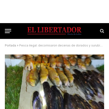
Portada
»
Pesca ilegal: decomisaron decenas de dorados y surubíes en un operativo noctuno