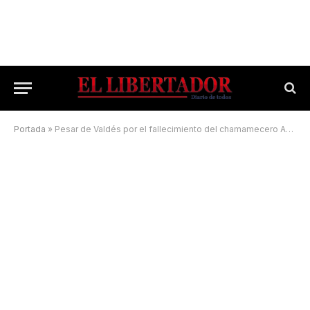
Portada
»
Pesar de Valdés por el fallecimiento del chamamecero Aníbal “Pepe” Verdún