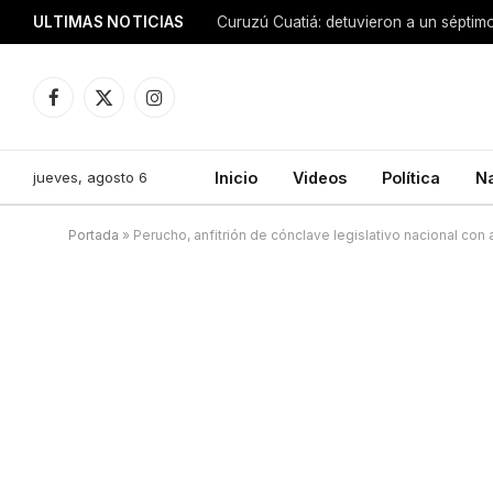
ULTIMAS NOTICIAS
Facebook
X
Instagram
(Twitter)
jueves, agosto 6
Inicio
Videos
Política
N
Portada
»
Perucho, anfitrión de cónclave legislativo nacional co