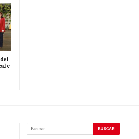
 del
cal e