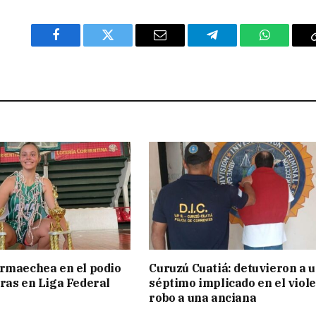
Facebook
Twitter
Email
Telegram
WhatsAp
rmaechea en el podio
Curuzú Cuatiá: detuvieron a 
ras en Liga Federal
séptimo implicado en el viol
robo a una anciana