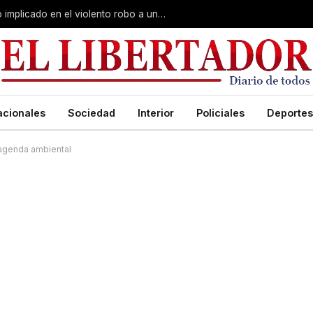
Curuzú Cuatiá: detuvieron a un séptimo implicado en el violento robo a una anciana
acionales
Sociedad
Interior
Policiales
Deportes
n agenda ambiental