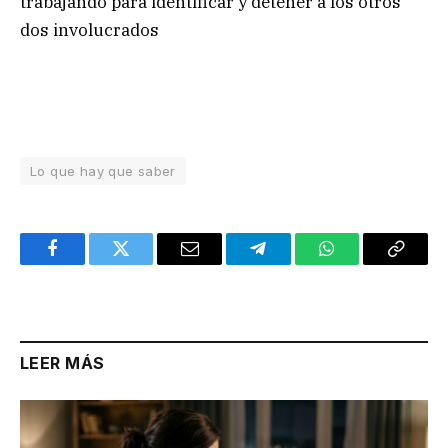
trabajando para identificar y detener a los otros
dos involucrados
Lo que hay que saber
Facebook
Twitter
Email
Telegram
WhatsApp
Copy
Link
LEER MÁS