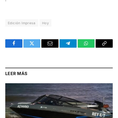
Edición Impresa
Hoy
Facebook
Twitter
Email
Telegram
WhatsApp
Copy
Link
LEER MÁS