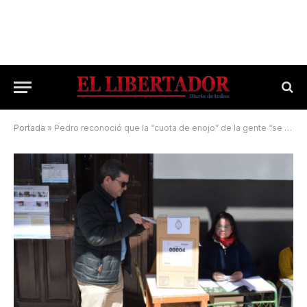
Portada
»
Pedro reconoció que la “cuota de enojo” de la gente “se verá reflejada en las urnas”