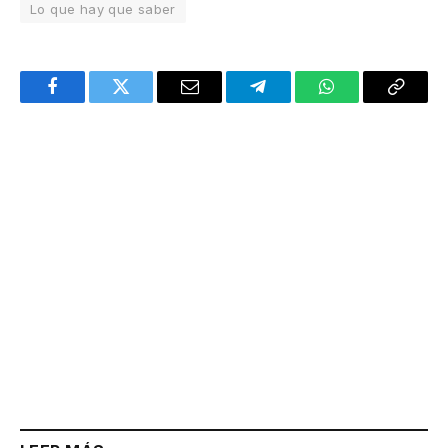
Lo que hay que saber
Facebook
Twitter
Email
Telegram
WhatsApp
Copy
Link