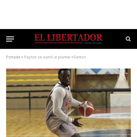
Portada
»
Payton se sumó al plantel «Santo»