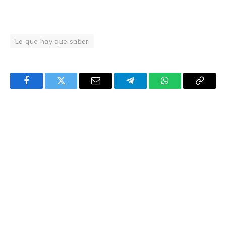
Lo que hay que saber
Facebook
Twitter
Email
Telegram
WhatsApp
Copy
Link