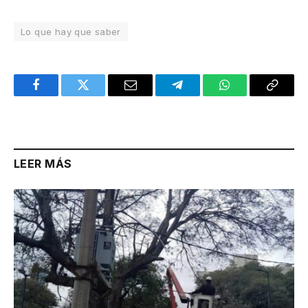
Lo que hay que saber
Facebook
Twitter
Email
Telegram
WhatsApp
Copy
Link
LEER MÁS