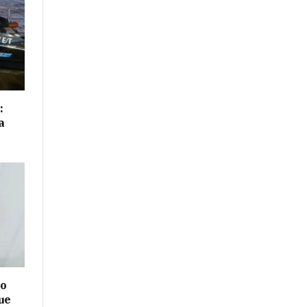
:
a
no
ue