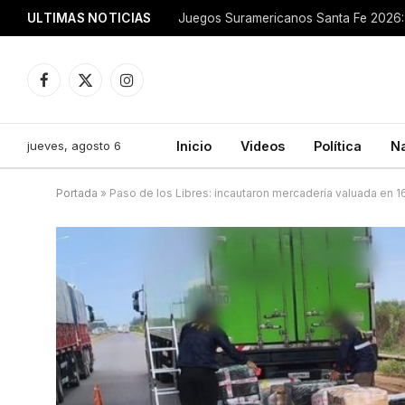
ULTIMAS NOTICIAS
Juegos Suramericanos Santa Fe 2026: 
Facebook
X
Instagram
(Twitter)
jueves, agosto 6
Inicio
Videos
Política
N
Portada
»
Paso de los Libres: incautaron mercadería valuada en 1