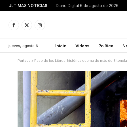
ULTIMAS NOTICIAS
Diario Digital 6 de agosto de 2026
Facebook
X
Instagram
(Twitter)
jueves, agosto 6
Inicio
Videos
Política
N
Portada
»
Paso de los Libres: histórica quema de más de 3 tonel