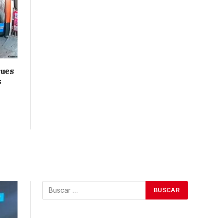
ques
s