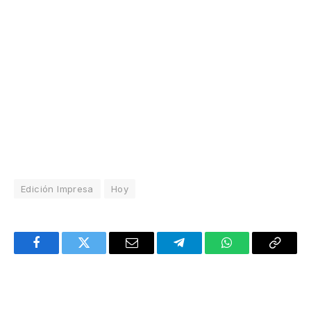
Edición Impresa
Hoy
Facebook
Twitter
Email
Telegram
WhatsApp
Copy
Link