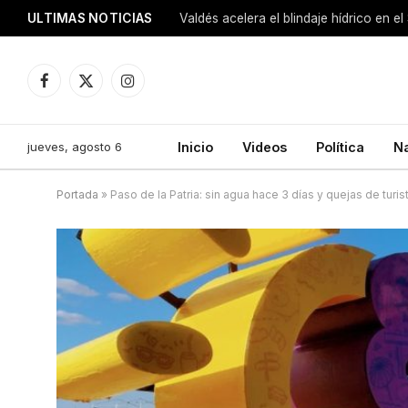
ULTIMAS NOTICIAS
Facebook
X
Instagram
(Twitter)
jueves, agosto 6
Inicio
Videos
Política
N
Portada
»
Paso de la Patria: sin agua hace 3 días y quejas de turis