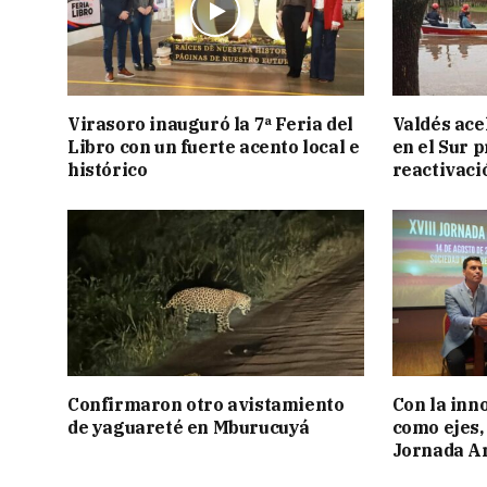
Virasoro inauguró la 7ª Feria del
Valdés acel
Libro con un fuerte acento local e
en el Sur 
histórico
reactivaci
Confirmaron otro avistamiento
Con la inn
de yaguareté en Mburucuyá
como ejes, 
Jornada Ar