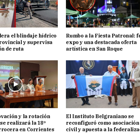
era el blindaje hídrico
Rumbo a la Fiesta Patronal: f
provincial y supervisa
expo y una destacada oferta
ón de ruta
artística en San Roque
ovación y la rotación
El Instituto Belgraniano se
se realizará la 18º
reconfiguró como asociación
rocera en Corrientes
civil y apuesta a la federaliz