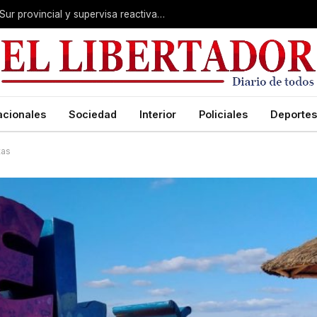
Valdés acelera el blindaje hídrico en el Sur provincial y supervisa reactivación de ruta
acionales
Sociedad
Interior
Policiales
Deportes
tas