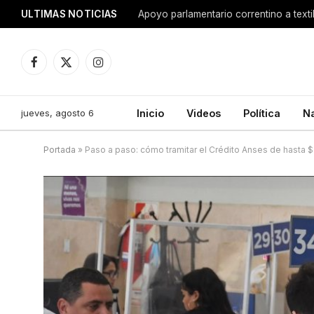
ULTIMAS NOTICIAS
Apoyo parlamentario correntino a texti
Facebook
X
Instagram
(Twitter)
jueves, agosto 6
Inicio
Videos
Política
N
Portada
»
Paso a paso: cómo tramitar el Crédito Anses de hasta 