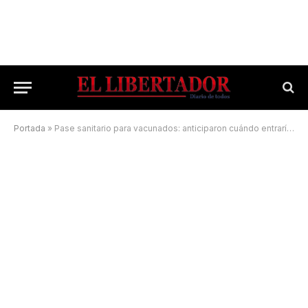
Portada
»
Pase sanitario para vacunados: anticiparon cuándo entraría en vigencia