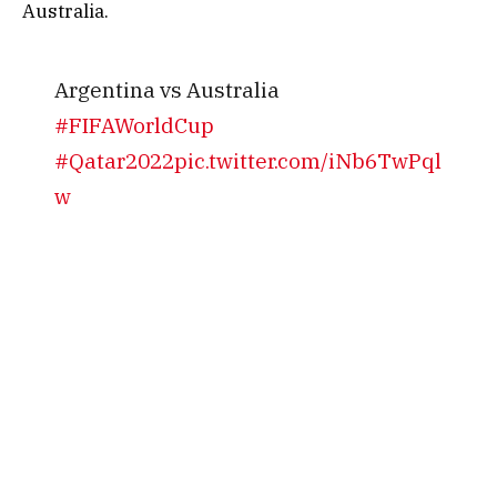
Australia.
Argentina vs Australia
#FIFAWorldCup
#Qatar2022
pic.twitter.com/iNb6TwPql
w