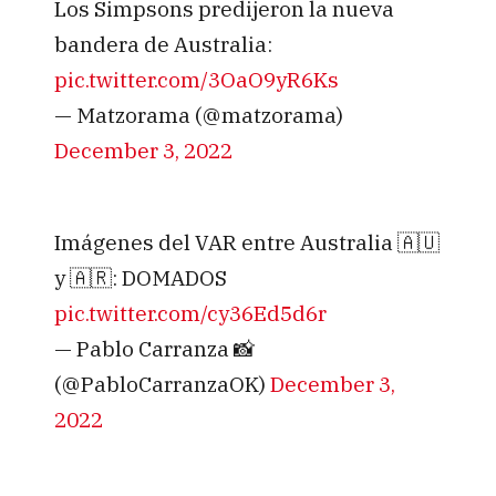
Los Simpsons predijeron la nueva
bandera de Australia:
pic.twitter.com/3OaO9yR6Ks
— Matzorama (@matzorama)
December 3, 2022
Imágenes del VAR entre Australia 🇦🇺
y 🇦🇷: DOMADOS
pic.twitter.com/cy36Ed5d6r
— Pablo Carranza 📸
(@PabloCarranzaOK)
December 3,
2022