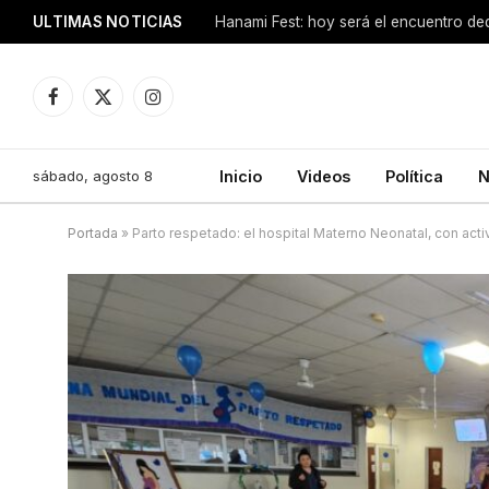
ULTIMAS NOTICIAS
Hanami Fest: hoy será el encuentro de
Facebook
X
Instagram
(Twitter)
sábado, agosto 8
Inicio
Videos
Política
N
Portada
»
Parto respetado: el hospital Materno Neonatal, con act