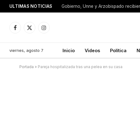
ULTIMAS NOTICIAS
Facebook
X
Instagram
(Twitter)
viernes, agosto 7
Inicio
Videos
Política
N
Portada
»
Pareja hospitalizada tras una pelea en su casa