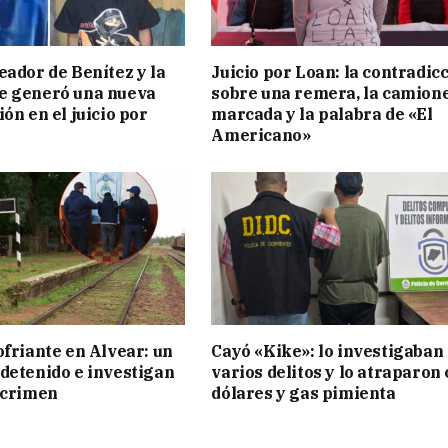
eador de Benítez y la
Juicio por Loan: la contradic
e generó una nueva
sobre una remera, la camion
ón en el juicio por
marcada y la palabra de «El
Americano»
ofriante en Alvear: un
Cayó «Kike»: lo investigaban
detenido e investigan
varios delitos y lo atraparon
 crimen
dólares y gas pimienta