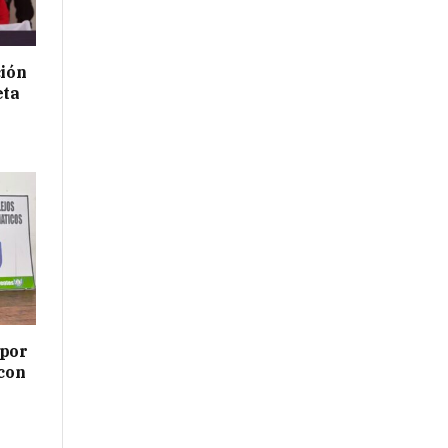
ción
eta
 por
 con