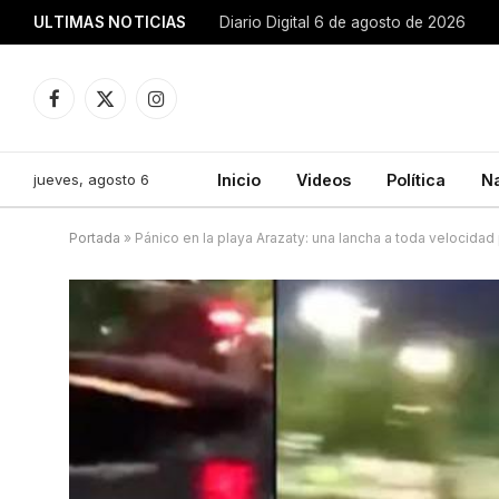
ULTIMAS NOTICIAS
Diario Digital 6 de agosto de 2026
Facebook
X
Instagram
(Twitter)
jueves, agosto 6
Inicio
Videos
Política
N
Portada
»
Pánico en la playa Arazaty: una lancha a toda velocidad