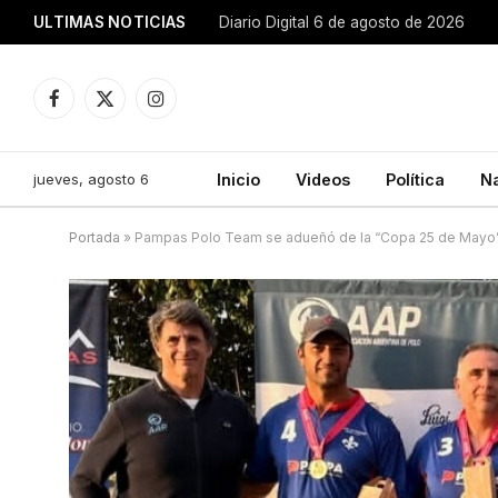
ULTIMAS NOTICIAS
Diario Digital 6 de agosto de 2026
Facebook
X
Instagram
(Twitter)
jueves, agosto 6
Inicio
Videos
Política
N
Portada
»
Pampas Polo Team se adueñó de la “Copa 25 de Mayo