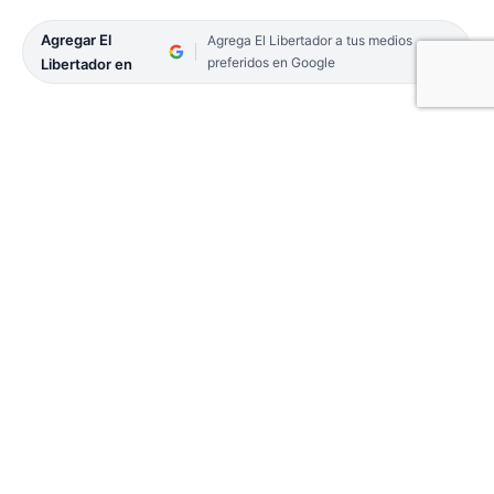
Agregar El
Agrega El Libertador a tus medios
preferidos en Google
Libertador en
Impulsado por la Universidad Nacional del
Nordeste y el Instituto de Cultura de la provincia,
el ciclo ofrece obras gratuitas de formato breve en
los museos de la ciudad durante mayo y junio. Con
funciones entre semana y en horarios vespertinos,
la propuesta busca transformar los espacios
históricos y atraer a nuevos públicos.