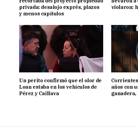
recortada del proyecto propiedad
llevaron a
privada: desalojo exprés, plazos
violaron: 
y menos capítulos
Un perito confirmó que el olor de
Corrientes
Loan estaba en los vehículos de
años con 
Pérez y Caillava
ganadera, i