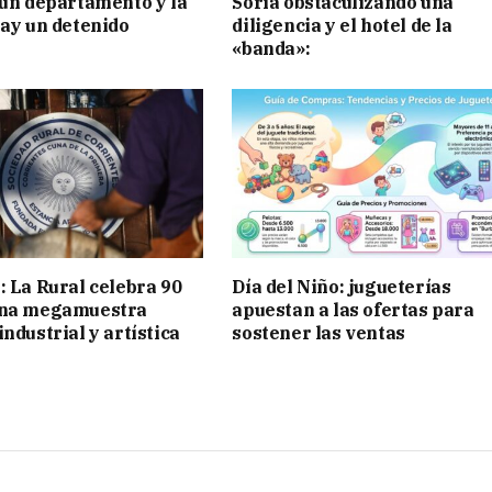
 un departamento y la
Soria obstaculizando una
hay un detenido
diligencia y el hotel de la
«banda»:
: La Rural celebra 90
Día del Niño: jugueterías
una megamuestra
apuestan a las ofertas para
ndustrial y artística
sostener las ventas