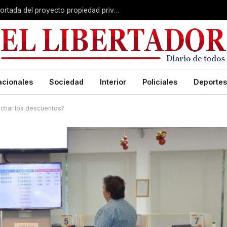
El Senado avanza con una versión recortada del proyecto propiedad privada: desalojo exprés, plazos y menos capítulos
acionales
Sociedad
Interior
Policiales
Deportes
echar los descuentos?