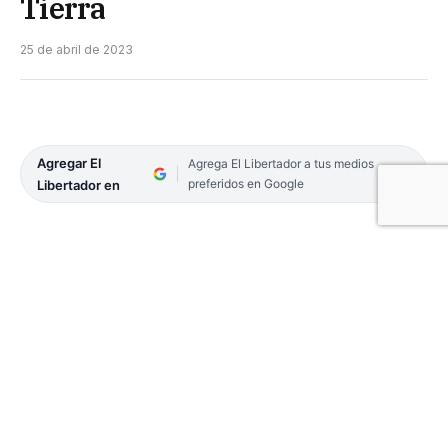
Tierra
25 de abril de 2023
Agregar El
Agrega El Libertador a tus medios
preferidos en Google
Libertador en
En el marco del Día de la Tierra, la Fundación
Correntinos Contra el Cambio Climático llevó
adelante charlas y talleres sobre fauna y flora