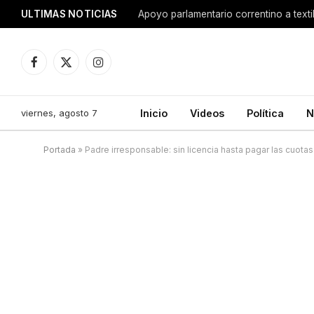
ULTIMAS NOTICIAS
Apoyo parlamentario correntino a texti
Facebook
X
Instagram
(Twitter)
viernes, agosto 7
Inicio
Videos
Política
N
Portada
»
Padre irresponsable: sin licencia hasta pagar las cuotas