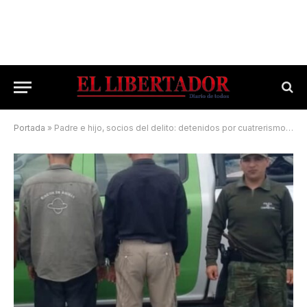
Portada
»
Padre e hijo, socios del delito: detenidos por cuatrerismo con corderos faenados