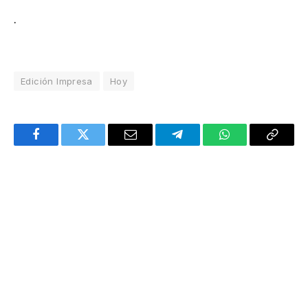
.
Edición Impresa
Hoy
Facebook
Twitter
Email
Telegram
WhatsApp
Copy
Link