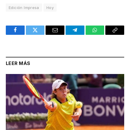
Edición Impresa
Hoy
Facebook
Twitter
Email
Telegram
WhatsApp
Copy
Link
LEER MÁS