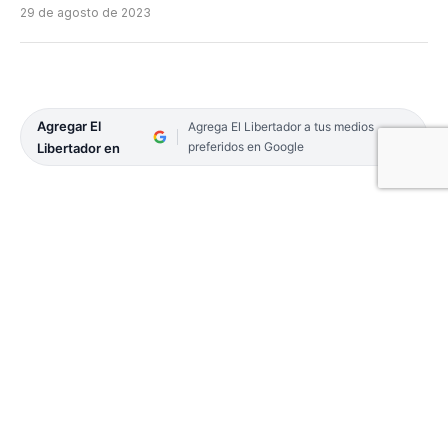
29 de agosto de 2023
Agregar El
Agrega El Libertador a tus medios
preferidos en Google
Libertador en
Regatas Corrientes fue uno de los representantes
de la provincia en la Liga Nacional de Cestoball en
la categoría Sub-14 que se disputó en distintos
escenarios de las ciudad de Corrientes.