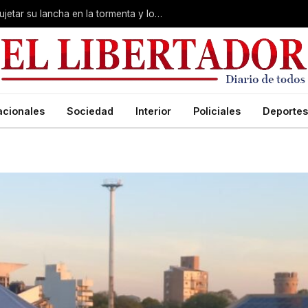
Desesperación en Corrientes: intentó sujetar su lancha en la tormenta y lo arrastró el río
acionales
Sociedad
Interior
Policiales
Deportes