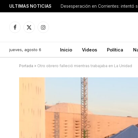
ULTIMAS NOTICIAS
Facebook
X
Instagram
(Twitter)
jueves, agosto 6
Inicio
Videos
Política
N
Portada
»
Otro obrero falleció mientras trabajaba en La Unidad