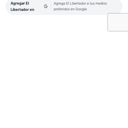
Agregar El
Agrega El Libertador a tus medios
preferidos en Google
Libertador en
El intendente de Carolina, uno de los más nuevos
municipios de la provincia, Elvio Sanabria alertó
que la región sigue experimentando una sequía
intensa que afecta la siembra y la producción
ganadera.
El Jefe de la Comuna remarcó que la falta de lluvia
sigue agravando el desarrollo de los cultivos,
especialmente el de la sandía, que sería