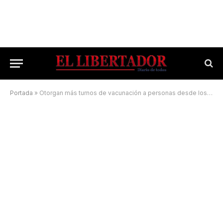
Portada
»
Otorgan más turnos de vacunación a personas desde los 25 años