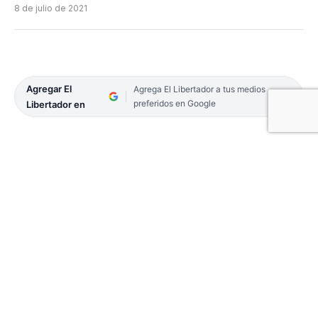
8 de julio de 2021
Agregar El
Agrega El Libertador a tus medios
preferidos en Google
Libertador en
Tal como se informó en la edición del sábado 3, el
Gobierno provincial anunciaría hoy, a las 10.30, los
alcances de una nueva recomposición salarial
para la Administración Pública. La decisión se