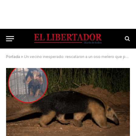
Portada
»
Un vecino inesperado: rescataron a un oso melero que paseaba por la Capital