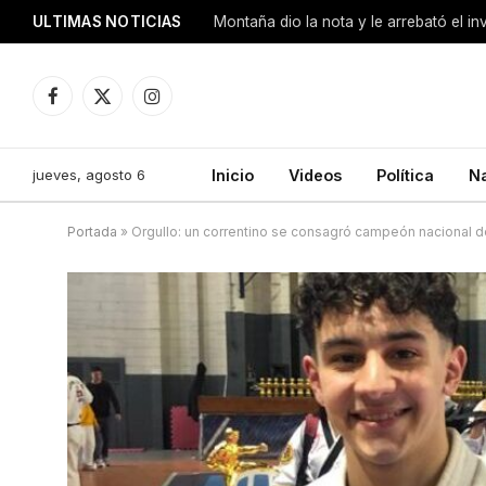
ULTIMAS NOTICIAS
Montaña dio la nota y le arrebató el i
Facebook
X
Instagram
(Twitter)
jueves, agosto 6
Inicio
Videos
Política
N
Portada
»
Orgullo: un correntino se consagró campeón nacional