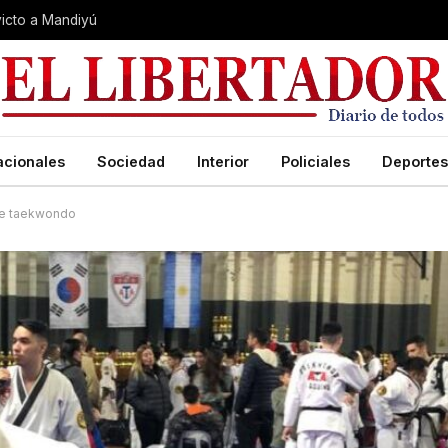
nvicto a Mandiyú
acionales
Sociedad
Interior
Policiales
Deportes
 de taekwondo