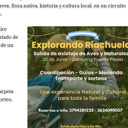
es, flora nativa, historia y cultura local, en un circuito
.
ire
stado de
 de un
arpeta
orteo.