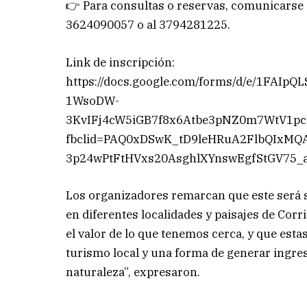
👉 Para consultas o reservas, comunicarse 
3624090057 o al 3794281225.
Link de inscripción:
https://docs.google.com/forms/d/e/1FAIpQ
1WsoDW-
3KvIFj4cW5iGB7f8x6Atbe3pNZ0m7WtV1pc
fbclid=PAQ0xDSwK_tD9leHRuA2FlbQIxMQ
3p24wPtFtHVxs20AsghlXYnswEgfStGV75
Los organizadores remarcan que este será s
en diferentes localidades y paisajes de Co
el valor de lo que tenemos cerca, y que est
turismo local y una forma de generar ingres
naturaleza”, expresaron.