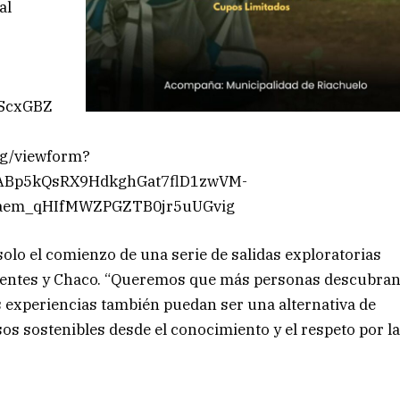
al
LScxGBZ
g/viewform?
ABp5kQsRX9HdkghGat7flD1zwVM-
_aem_qHIfMWZPGZTB0jr5uUGvig
olo el comienzo de una serie de salidas exploratorias
rrientes y Chaco. “Queremos que más personas descubra
as experiencias también puedan ser una alternativa de
os sostenibles desde el conocimiento y el respeto por l