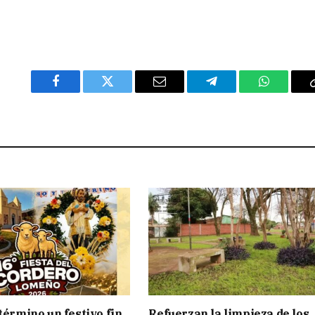
Facebook
Twitter
Email
Telegram
WhatsAp
término un festivo fin
Refuerzan la limpieza de los