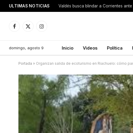
ULTIMAS NOTICIAS
Valdés busca blindar a Corrientes ante 
Facebook
X
Instagram
(Twitter)
domingo, agosto 9
Inicio
Videos
Política
Portada
»
Organizan salida de ecoturismo en Riachuelo: cómo parti