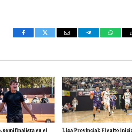
Facebook
Twitter
Email
Telegram
WhatsAp
, semifinalista en el
Liga Provincial: El salto inici