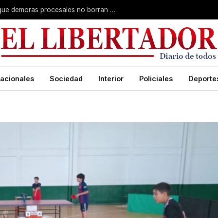
Superior Tribunal de Justicia: deciden que demoras procesales no borran delitos graves
acionales
Sociedad
Interior
Policiales
Deporte