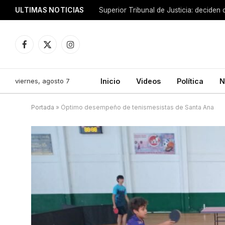
ULTIMAS NOTICIAS
Facebook
X
Instagram
(Twitter)
viernes, agosto 7
Inicio
Videos
Política
N
Portada
»
Óptimo desempeño de tenismesistas de Santa Ana