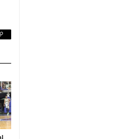
p
Copy
Link
al