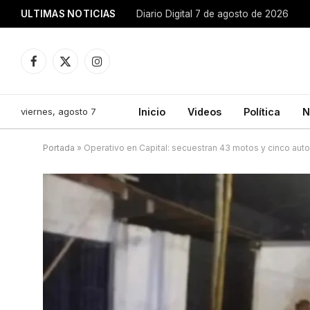
ULTIMAS NOTICIAS
Diario Digital 7 de agosto de 2026
Facebook
X
Instagram
(Twitter)
viernes, agosto 7
Inicio
Videos
Política
N
Portada
»
Operativo en Capital: secuestran 43 motos y cinco aut