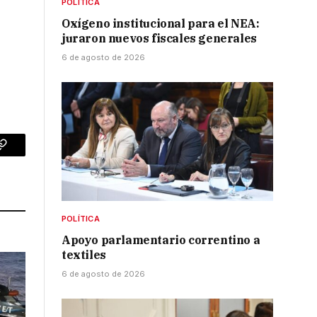
POLÍTICA
s
Oxígeno institucional para el NEA:
juraron nuevos fiscales generales
6 de agosto de 2026
p
Copy
Link
POLÍTICA
Apoyo parlamentario correntino a
textiles
6 de agosto de 2026