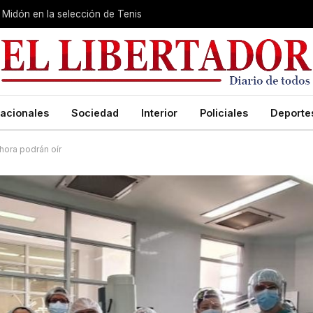
Midón en la selección de Tenis
acionales
Sociedad
Interior
Policiales
Deporte
ahora podrán oír