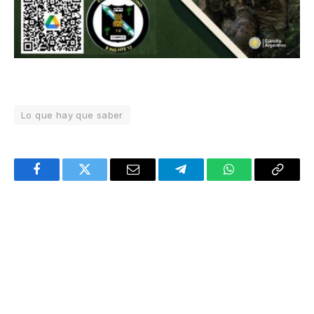
Lo que hay que saber
Facebook
Twitter
Email
Telegram
WhatsApp
Copy
Link