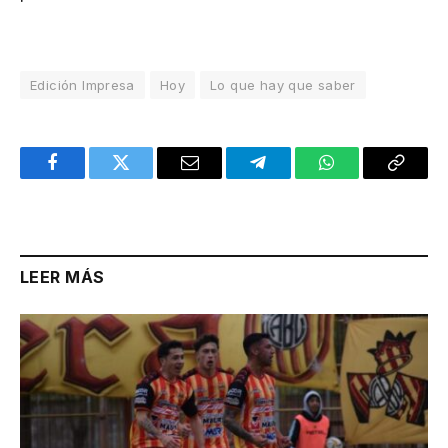
Edición Impresa
Hoy
Lo que hay que saber
Facebook
Twitter
Email
Telegram
WhatsApp
Copy
Link
LEER MÁS