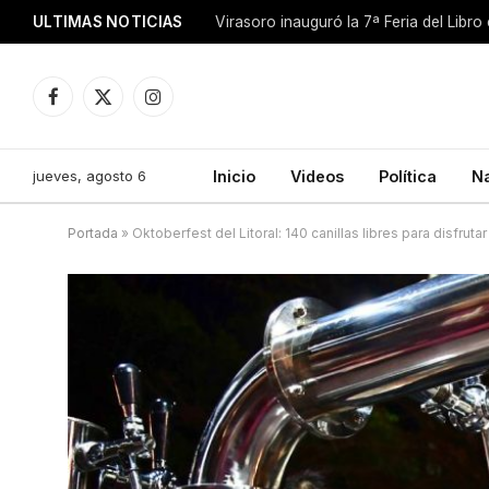
ULTIMAS NOTICIAS
Facebook
X
Instagram
(Twitter)
jueves, agosto 6
Inicio
Videos
Política
N
Portada
»
Oktoberfest del Litoral: 140 canillas libres para disfrut