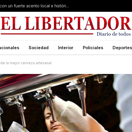
Virasoro inauguró la 7ª Feria del Libro con un fuerte acento local e histórico
acionales
Sociedad
Interior
Policiales
Deportes
ar de la mejor cerveza artesanal